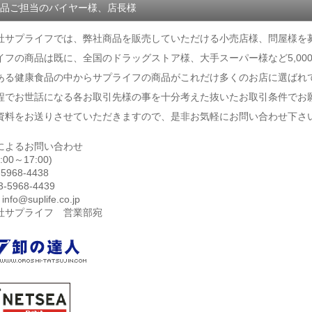
品ご担当のバイヤー様、店長様
社サプライフでは、弊社商品を販売していただける小売店様、問屋様を
イフの商品は既に、全国のドラッグストア様、大手スーパー様など5,00
ある健康食品の中からサプライフの商品がこれだけ多くのお店に選ばれ
程でお世話になる各お取引先様の事を十分考えた抜いたお取引条件でお
資料をお送りさせていただきますので、是非お気軽にお問い合わせ下さ
話によるお問い合わせ
:00～17:00)
-5968-4438
03-5968-4439
 info@suplife.co.jp
社サプライフ 営業部宛