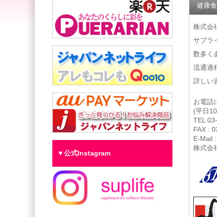
健康食
株式会
サプラ
数多く
流通過
詳しい
お電
(平日10
TEL 03
FAX : 
E-Mail :
株式会
▼公式Instagram